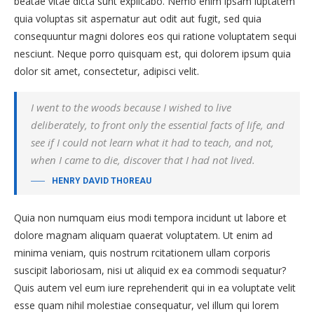
beatae vitae dicta sunt explicabo. Nemo enim ipsam luptatem
quia voluptas sit aspernatur aut odit aut fugit, sed quia
consequuntur magni dolores eos qui ratione voluptatem sequi
nesciunt. Neque porro quisquam est, qui dolorem ipsum quia
dolor sit amet, consectetur, adipisci velit.
I went to the woods because I wished to live
deliberately, to front only the essential facts of life, and
see if I could not learn what it had to teach, and not,
when I came to die, discover that I had not lived.
HENRY DAVID THOREAU
Quia non numquam eius modi tempora incidunt ut labore et
dolore magnam aliquam quaerat voluptatem. Ut enim ad
minima veniam, quis nostrum rcitationem ullam corporis
suscipit laboriosam, nisi ut aliquid ex ea commodi sequatur?
Quis autem vel eum iure reprehenderit qui in ea voluptate velit
esse quam nihil molestiae consequatur, vel illum qui lorem