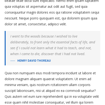
beatae vitae dicta sunt explicabo. Nemo enim ipsam luptatem
quia voluptas sit aspernatur aut odit aut fugit, sed quia
consequuntur magni dolores eos qui ratione voluptatem sequi
nesciunt. Neque porro quisquam est, qui dolorem ipsum quia
dolor sit amet, consectetur, adipisci velit.
I went to the woods because I wished to live
deliberately, to front only the essential facts of life, and
see if I could not learn what it had to teach, and not,
when I came to die, discover that I had not lived.
HENRY DAVID THOREAU
Quia non numquam eius modi tempora incidunt ut labore et
dolore magnam aliquam quaerat voluptatem. Ut enim ad
minima veniam, quis nostrum rcitationem ullam corporis
suscipit laboriosam, nisi ut aliquid ex ea commodi sequatur?
Quis autem vel eum iure reprehenderit qui in ea voluptate velit
esse quam nihil molestiae consequatur, vel illum qui lorem